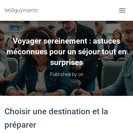
le68guymartin
TOGGL
Voyager sereinement : astuces
méconnues pour un séjour tout en
surprises
Published by
on
Choisir une destination et la
préparer