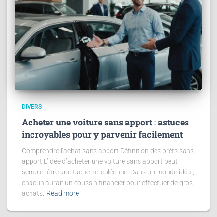
DIVERS
Acheter une voiture sans apport : astuces
incroyables pour y parvenir facilement
Comprendre l’achat sans apport Définition des prêts sans
apport L’idée d’acheter une voiture sans apport peut
sembler être une tâche herculéenne. Dans un monde idéal,
chacun aurait un coussin financier pour effectuer de gros
achats.
Read more