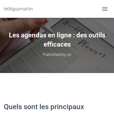
le68guymartin
TOGGL
Les agendas en ligne : des outils
efficaces
Published by
on
Quels sont les principaux