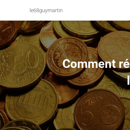
le68guymartin
Comment récu