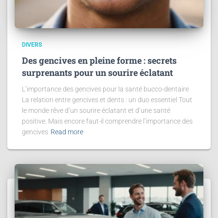
DIVERS
Des gencives en pleine forme : secrets
surprenants pour un sourire éclatant
L’importance des gencives pour la santé bucco-dentaire
La relation entre gencives et dents : un duo essentiel Tout
le monde rêve d’un sourire éclatant et d’une santé
positive. Mais encore faut-il comprendre l’importance des
gencives
Read more