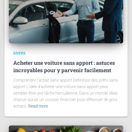
DIVERS
Acheter une voiture sans apport : astuces
incroyables pour y parvenir facilement
Comprendre l’achat sans apport Définition des prêts sans
apport L’idée d’acheter une voiture sans apport peut
sembler être une tâche herculéenne. Dans un monde idéal,
chacun aurait un coussin financier pour effectuer de gros
achats.
Read more