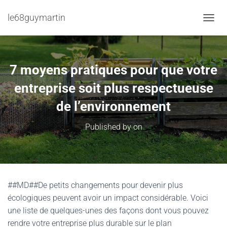
le68guymartin
TOGGL
7 moyens pratiques pour que votre
entreprise soit plus respectueuse
de l’environnement
Published by
on
##MD##De petits changements pour devenir plus
écologiques peuvent avoir un impact considérable. Voici
une liste de quelques-unes des façons dont vous pouvez
rendre votre entreprise plus durable sur le plan