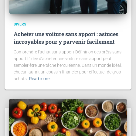
DIVERS
Acheter une voiture sans apport : astuces
incroyables pour y parvenir facilement
Comprendre l’achat sans apport Définition des prêts sans
apport L’idée d’acheter une voiture sans apport peut
sembler être une tâche herculéenne. Dans un monde idéal,
chacun aurait un coussin financier pour effectuer de gros
achats.
Read more