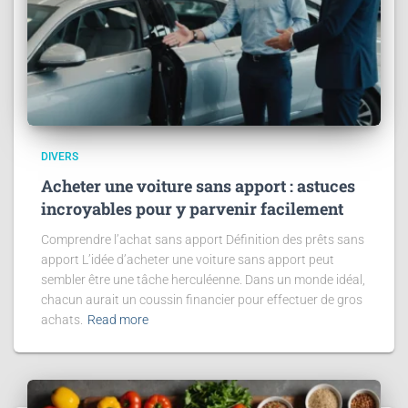
DIVERS
Acheter une voiture sans apport : astuces
incroyables pour y parvenir facilement
Comprendre l’achat sans apport Définition des prêts sans
apport L’idée d’acheter une voiture sans apport peut
sembler être une tâche herculéenne. Dans un monde idéal,
chacun aurait un coussin financier pour effectuer de gros
achats.
Read more