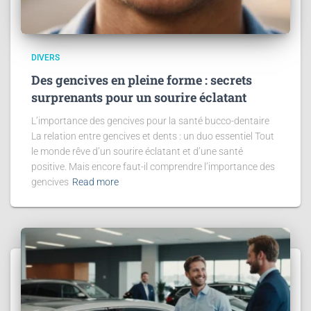
DIVERS
Des gencives en pleine forme : secrets
surprenants pour un sourire éclatant
L’importance des gencives pour la santé bucco-dentaire
La relation entre gencives et dents : un duo essentiel Tout
le monde rêve d’un sourire éclatant et d’une santé
positive. Mais encore faut-il comprendre l’importance des
gencives
Read more