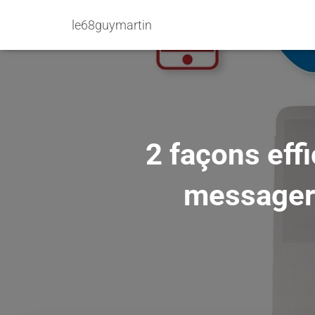
le68guymartin
2 façons eff
messageri