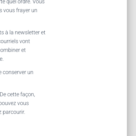
e quel ordre. Vous
rs vous frayer un
 à la newsletter et
courriels vont
combiner et
e.
de conserver un
 De cette façon,
 pouvez vous
z parcourir.