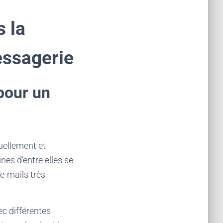
 la
essagerie
pour un
uellement et
es d’entre elles se
e-mails très
ec différentes