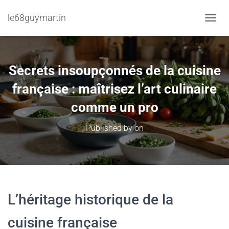
le68guymartin
TOGGL
Secrets insoupçonnés de la cuisine
française : maîtrisez l’art culinaire
comme un pro
Published by
on
L’héritage historique de la
cuisine française