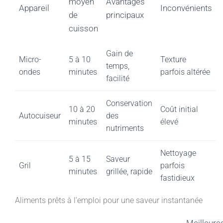
moyen
Avantages
Appareil
Inconvénients
de
principaux
cuisson
Gain de
Micro-
5 à 10
Texture
temps,
ondes
minutes
parfois altérée
facilité
Conservation
10 à 20
Coût initial
Autocuiseur
des
minutes
élevé
nutriments
Nettoyage
5 à 15
Saveur
Gril
parfois
minutes
grillée, rapide
fastidieux
Aliments prêts à l’emploi pour une saveur instantanée