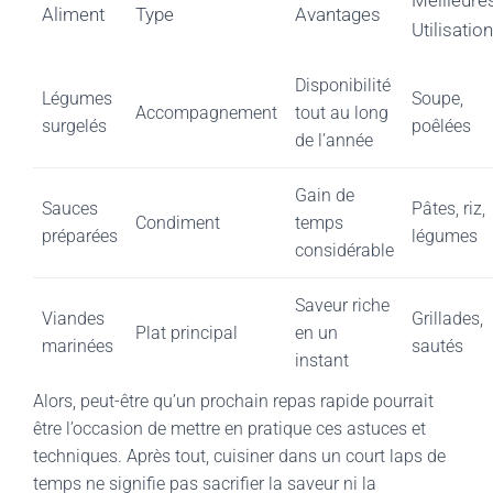
Meilleure
Aliment
Type
Avantages
Utilisatio
Disponibilité
Légumes
Soupe,
Accompagnement
tout au long
surgelés
poêlées
de l’année
Gain de
Sauces
Pâtes, riz,
Condiment
temps
préparées
légumes
considérable
Saveur riche
Viandes
Grillades,
Plat principal
en un
marinées
sautés
instant
Alors, peut-être qu’un prochain repas rapide pourrait
être l’occasion de mettre en pratique ces astuces et
techniques. Après tout, cuisiner dans un court laps de
temps ne signifie pas sacrifier la saveur ni la