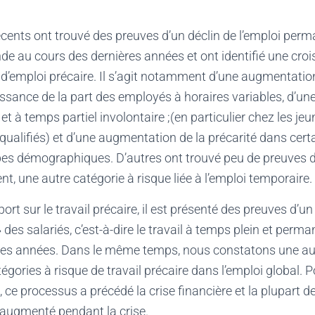
récents ont trouvé des preuves d’un déclin de l’emploi perm
nde au cours des dernières années et ont identifié une cro
 d’emploi précaire. Il s’agit notamment d’une augmentation
issance de la part des employés à horaires variables, d’u
et à temps partiel involontaire ;(en particulier chez les jeu
 qualifiés) et d’une augmentation de la précarité dans cert
pes démographiques. D’autres ont trouvé peu de preuves d
nt, une autre catégorie à risque liée à l’emploi temporaire.
rt sur le travail précaire, il est présenté des preuves d’un 
 des salariés, c’est-à-dire le travail à temps plein et perm
ères années. Dans le même temps, nous constatons une a
égories à risque de travail précaire dans l’emploi global. 
, ce processus a précédé la crise financière et la plupart d
t augmenté pendant la crise.