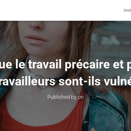
DIV
e le travail précaire et
ravailleurs sont-ils vuln
Published by
on