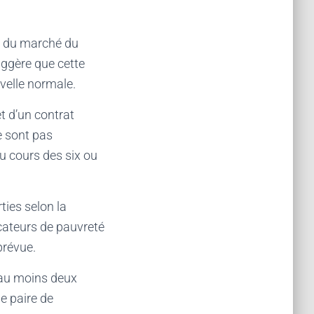
ns du marché du
uggère que cette
uvelle normale.
t d’un contrat
e sont pas
u cours des six ou
ties selon la
icateurs de pauvreté
mprévue.
e au moins deux
e paire de