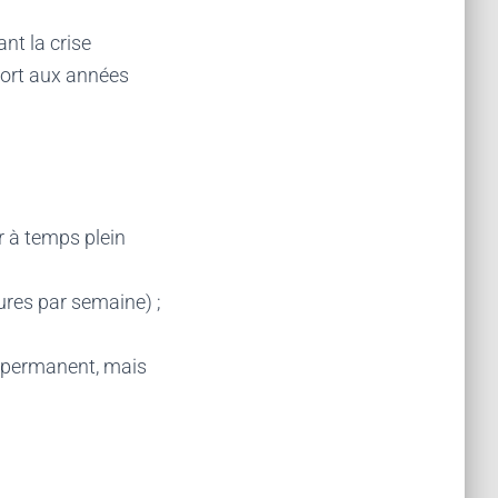
nt la crise
port aux années
r à temps plein
eures par semaine) ;
oi permanent, mais